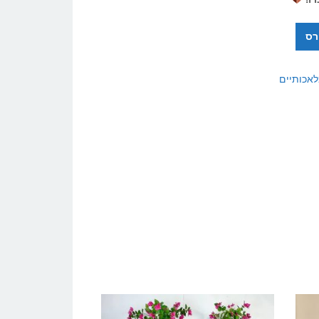
רס
אכותיים