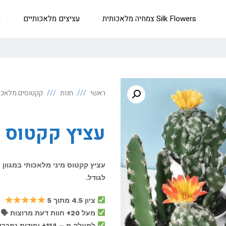
Silk Flowers צמחיה מלאכותית
עציצים מלאכותיים
ק
ראשי
חנות
קקטוסים מלאכו
עציץ קקטוס מ
עציץ קקטוס מיני מלאכותי במגוון
לגודל.
ציון 4.5 מתוך 5
מעל 20+ חוות דעת מרוצות 🗣
למעלה מ – 114+ יחידות נמכרו!