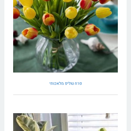
פרח טוליפ מלאכותי