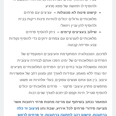
ולהוסיף לו תחושה של ספא מרגיע.
קישוט פינות לא מנוצלות –
עציצים עם פרחים
מלאכותיים גדולים יכולים להחיות פינות ריקות בבית
ולהוסיף להן עניין ויזואלי.
שילוב בעציצים קיימים –
ניתן להוסיף פרחים
מלאכותיים לעציצים עם צמחים ירוקים כדי להוסיף נקודות
צבע ופריחה קבועה.
לסיכום, הטכנולוגיה המתקדמת והעיצובים המוקפדים של
הפרחים המלאכותיים של ימינו הפכו אותם לבחירה עיצובית
חכמה ומושכלת עבור בתים רבים. הפרחים המלאכותיים מציעים
יופי נצחי ללא מאמץ, עמידות לאורך זמן ומגוון רחב של אפשרויות
עיצוב. בין אם אתם אנשים עסוקים, בעלי אלרגיות או פשוט
מחפשים פתרון עיצובי פרקטי – פרחים מלאכותיים יכולים
להוסיף סטייל, חיות וקסם לביתכם לאורך שנים רבות.
המאמר נכתב בשיתוף עם מרינה מחנות פרחי רחובות אשר
מציעה סידורי פרחים לכל אירוע, שבת וחג (
עיצוב זר כלה
ברחובות
,
קישוט רכב לחתונה ברחובות
,
זר פרחים לראש