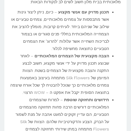
מלאכותית בבית מלון חשוב לשים לב לנקודות הבאות:
תכנון מדויק עם אנשי מקצוע
– כיום, ניתן ליצור גינות
אשר מתבססות על צמחים מלאכותיים, צמחים טבעיים או
שילוב של שניהם ביחד. לעיתים קרובות, מומלץ להציב את
הצמחייה המלאכותית בחללי פנים סגורים או בצמוד
לבריכות השחייה אשר עלולות "להרוג" את הצמחים
הטבעיים כתוצאה מחשיפה לכלור.
הצבה מקצועית של הצמחים המלאכותיים
– לאחר
שבוצע תכנון מדויק על ידי אנשי מקצוע, חשוב לבצע
התקנה והצבה מקצועית של הצמחים בשטח. הצוות
המיומן של Silk Flowers מתמחה בעיצוב באמצעות
צמחים מלאכותיים כך שנוכל להבטיח לך שכל אורח שיצפה
בתוצאה הסופית יקבל את אפקט ה – WOW הרצוי.
חידושים ותחזוקה שוטפת
– למרות שהצמחים
המלאכותיים דורשים הרבה פחות תחזוקה מהצמחים
הטבעיים, הם עדיין זקוקים למעט אהבה על מנת לשמור
על הברק, הצבע והדקורטיביות שלהם. הצוות של Silk
Flowers מתמחה במתן שירותי תחזוקה לצמחים